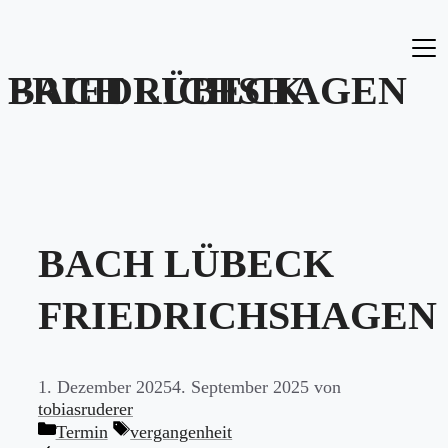
Zum
Inhalt
springen
BACH LÜBECK FRIEDRICHSHAGEN
BACH LÜBECK
FRIEDRICHSHAGEN
1. Dezember 2025
4. September 2025
von
tobiasruderer
Kategorien
Schlagwörter
Termin
vergangenheit